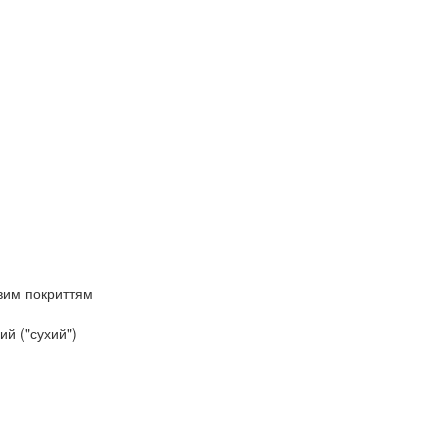
овим покриттям
й ("сухий")