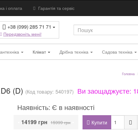
ка і оплата
Гарантія та сервіс
+38 (099) 285 71 71
Передзвоніть мені!
антехніка
Клімат
Дрібна техніка
Садова техніка
Головна
D6 (D)
Ви заощаджуєте: 1
(Код товару: 540197)
Наявність: Є в наявності
•
14199 грн
•
Купити
15999 грн