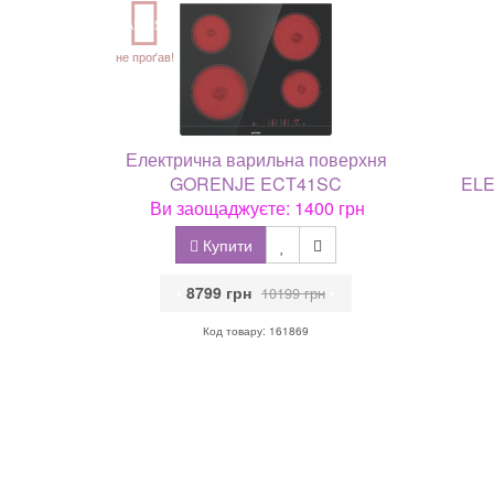
АКЦІЯ
не проґав!
Електрична варильна поверхня
GORENJE ECT41SC
ELE
Ви заощаджуєте: 1400 грн
Купити
•
8799 грн
•
10199 грн
Код товару: 161869