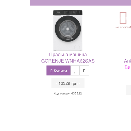
АКЦІЯ
не проґав!
Пральна машина
GORENJE WNHA62SAS
Ank
Ви
Купити
•
12329 грн
•
Код товару: 635922