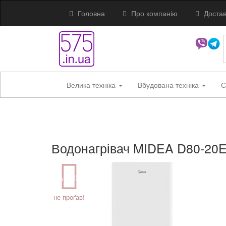
Головна
Про компанію
Достав
Велика техніка
Вбудована техніка
С
Водонагрівач MIDEA D80-20E
АКЦІЯ
не проґав!