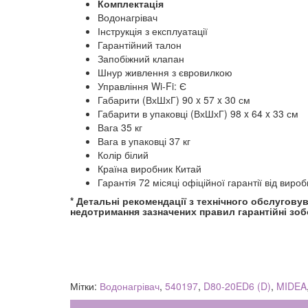
Комплектація
Водонагрівач
Інструкція з експлуатації
Гарантійний талон
Запобіжний клапан
Шнур живлення з євровилкою
Управління Wi-Fi: Є
Габарити (ВхШхГ) 90 x 57 x 30 см
Габарити в упаковці (ВхШхГ) 98 x 64 x 33 см
Вага 35 кг
Вага в упаковці 37 кг
Колір білий
Країна виробник Китай
Гарантія 72 місяці офіційної гарантії від виро
* Детальні рекомендації з технічного обслуговува
недотримання зазначених правил гарантійні зоб
Мітки:
Водонагрівач
,
540197
,
D80-20ED6 (D)
,
MIDEA