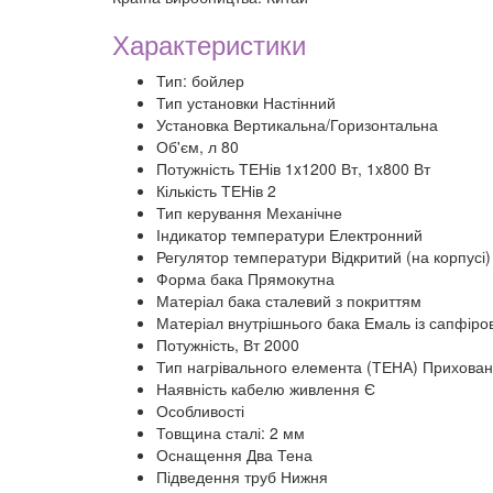
Характеристики
Тип: бойлер
Тип установки Настінний
Установка Вертикальна/Горизонтальна
Об'єм, л 80
Потужність ТЕНів 1x1200 Вт, 1x800 Вт
Кількість ТЕНів 2
Тип керування Механічне
Індикатор температури Електронний
Регулятор температури Відкритий (на корпусі)
Форма бака Прямокутна
Матеріал бака сталевий з покриттям
Матеріал внутрішнього бака Емаль із сапфір
Потужність, Вт 2000
Тип нагрівального елемента (ТЕНА) Приховани
Наявність кабелю живлення Є
Особливості
Товщина сталі: 2 мм
Оснащення Два Тена
Підведення труб Нижня