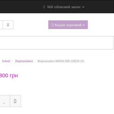
Мій обліковий запис
Кошик порожній
Клімат
Водонагрівачі
Водонагрівач MIDEA D80-20ED6 (D)
800 грн