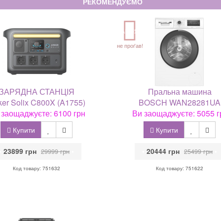
РЕКОМЕНДУЄМО
АКЦІЯ
не проґав!
ЗАРЯДНА СТАНЦІЯ
Пральна машина
er Solix C800X (A1755)
BOSCH WAN28281UA
 заощаджуєте: 6100 грн
Ви заощаджуєте: 5055 г
Купити
Купити
•
23899 грн
•
•
20444 грн
•
29999 грн
25499 грн
Код товару: 751632
Код товару: 751622