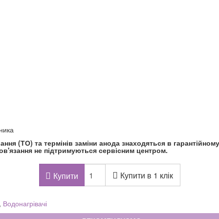
бника
ння (ТО) та термінів заміни анода знаходяться в гарантійному т
ов'язання не підтримуються сервісним центром.
Купити в 1 клік
Купити
,
Водонагрівачі