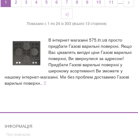
1
2
3
4
5
6
7
8
9
10
11
....
>
>|
Показано с 1 по 24 із 303 (всього 13 сторінок)
В інтернет магазині 575.in.ua просто
придбати Газові варильні поверхні. Якщо
Вас цікавлять вигідні ціни Газові варильні
поверхні, Ви звернулися за адресою!
Придбати Газові варильні поверхні у
широкому асортименті Ви зможете у
нашому інтернет-магазині. Ми без проблем доставимо Газові
варильні поверхн
..
ІНФОРМАЦІЯ
Про компанію