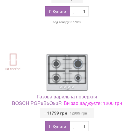
Купити
Код товару: 877369
АКЦІЯ
не проґав!
Газова варильна поверхня
BOSCH PGP6B5O93R
Ви заощаджуєте: 1200 грн
•
11799 грн
•
12999 грн
Купити