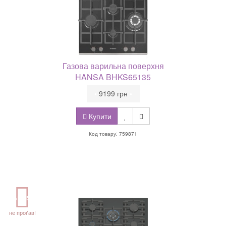
Газова варильна поверхня
HANSA BHKS65135
•
9199 грн
•
Купити
Код товару: 759871
АКЦІЯ
не проґав!