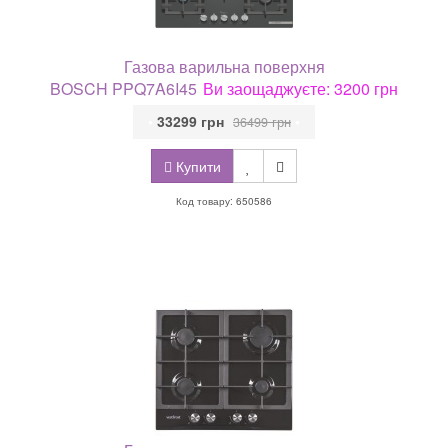
Газова варильна поверхня
BOSCH PPQ7A6I45
Ви заощаджуєте: 3200 грн
•
33299 грн
•
36499 грн
Купити
Код товару: 650586