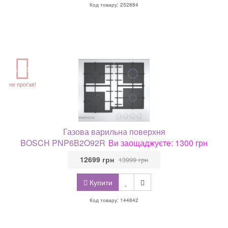
Код товару: 252884
АКЦІЯ
не проґав!
Газова варильна поверхня
BOSCH PNP6B2O92R
Ви заощаджуєте: 1300 грн
•
12699 грн
•
13999 грн
Купити
Код товару: 144842