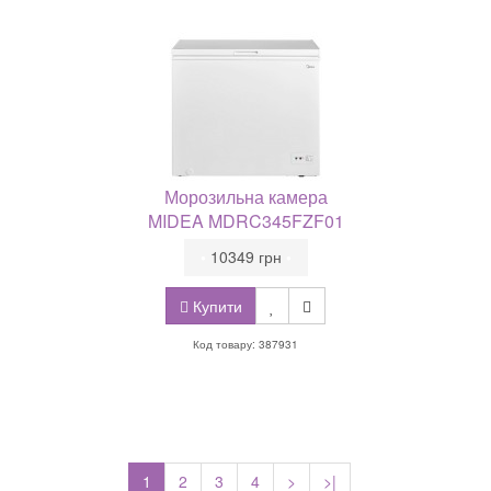
Морозильна камера
MIDEA MDRC345FZF01
•
10349 грн
•
Купити
Код товару: 387931
1
2
3
4
>
>|