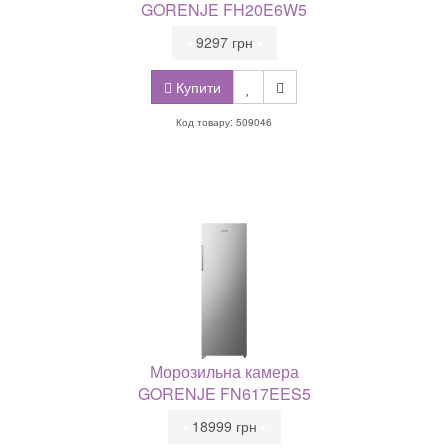
GORENJE FH20E6W5
•
9297 грн
•
Купити
Код товару: 509046
Морозильна камера
GORENJE FN617EES5
•
18999 грн
•