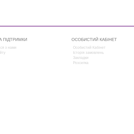
А ПІДТРИМКИ
ОСОБИСТИЙ КАБІНЕТ
ся з нами
Особистий Кабінет
йту
Історія замовлень
Закладки
Розсилка