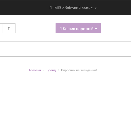
Мій обліковий запис
Кошик порожній
Головна
Бренд
Виробник не знайдений!