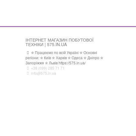
ІНТЕРНЕТ МАГАЗИН ПОБУТОВОЇ
ТЕХНІКИ | 575.IN.UA
✮ Працюємо по всій Україні ✮ Основні
регіони: ✮ Київ ✮ Харків ✮ Одеса ✮ Дніпро ✮
Запоріжжя ✮ Львів https://575.in.ua/
+38 (099) 285 71 71
info@575.in.ua