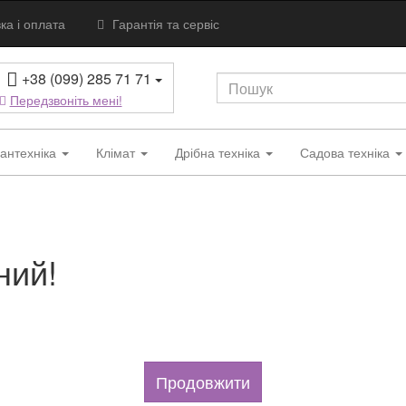
ка і оплата
Гарантія та сервіс
+38 (099) 285 71 71
Передзвоніть мені!
антехніка
Клімат
Дрібна техніка
Садова техніка
ний!
Продовжити