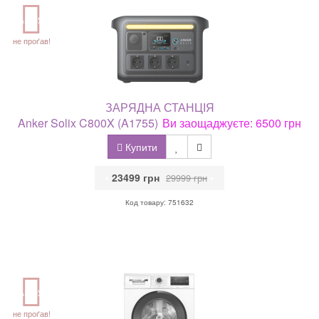
АКЦІЯ
не проґав!
ЗАРЯДНА СТАНЦІЯ
Anker Solix C800X (A1755)
Ви заощаджуєте: 6500 грн
Купити
•
23499 грн
•
29999 грн
Код товару: 751632
АКЦІЯ
не проґав!