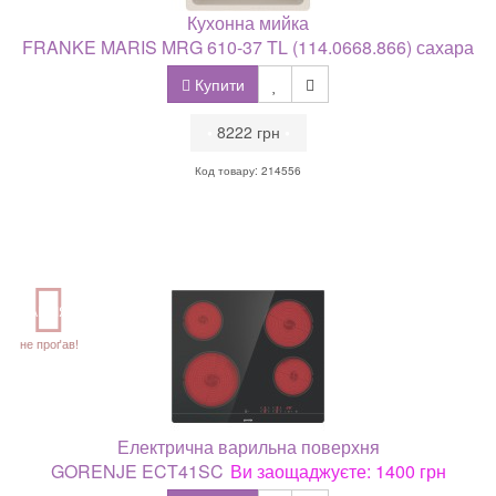
Кухонна мийка
FRANKE MARIS MRG 610-37 TL (114.0668.866) сахара
Купити
•
8222 грн
•
Код товару: 214556
АКЦІЯ
не проґав!
Електрична варильна поверхня
GORENJE ECT41SC
Ви заощаджуєте: 1400 грн