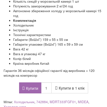
Кількість секцій у морозильній камері 1 шт
Потужність заморожування 2 кг/24 год
Автономне збереження холоду у морозильній камері 15
год
Комплектація
Холодильник
Інструкція
Технічні характеристики
Габарити (ВхШхГ) 159 х 55 х 55 см
Габарити упаковки (ВхШхГ) 165 х 59 х 59 см
Вага 42 кг
Вага в упаковці 47 кг
Колір білий
Країна виробник Китай
Гарантія 36 місяців офіційної гарантії від виробника + 120
місяців на компресор
Купити в 1 клік
Купити
Мітки:
Холодильник
,
742884
,
MDRT333FGF01
,
MIDEA
,
Холодильники