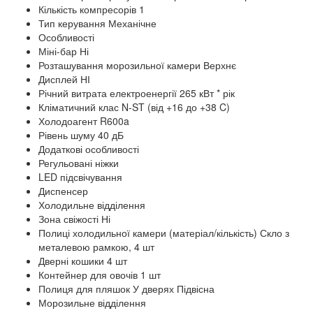
Кількість компресорів 1
Тип керування Механічне
Особливості
Міні-бар Ні
Розташування морозильної камери Верхнє
Дисплей НІ
Річний витрата електроенергії 265 кВт * рік
Кліматичний клас N-ST (від +16 до +38 C)
Холодоагент R600a
Рівень шуму 40 дБ
Додаткові особливості
Регульовані ніжки
LED підсвічування
Диспенсер
Холодильне відділення
Зона свіжості Ні
Полиці холодильної камери (матеріал/кількість) Скло з
металевою рамкою, 4 шт
Дверні кошики 4 шт
Контейнер для овочів 1 шт
Полиця для пляшок У дверях Підвісна
Морозильне відділення