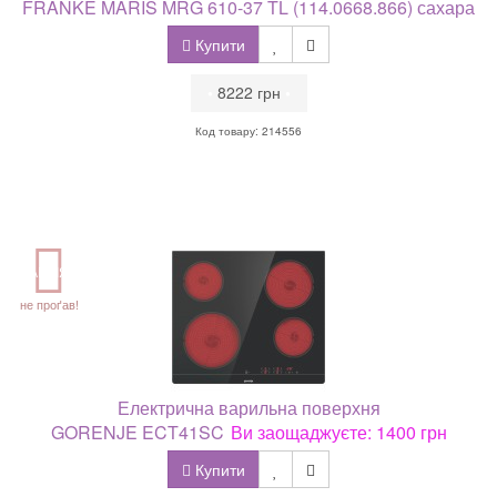
FRANKE MARIS MRG 610-37 TL (114.0668.866) сахара
Купити
•
8222 грн
•
Код товару: 214556
АКЦІЯ
не проґав!
Електрична варильна поверхня
GORENJE ECT41SC
Ви заощаджуєте: 1400 грн
Купити