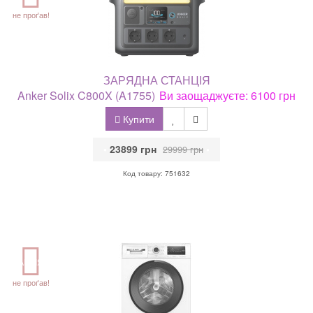
не проґав!
ЗАРЯДНА СТАНЦІЯ
Anker Solix C800X (A1755)
Ви заощаджуєте: 6100 грн
Купити
•
23899 грн
•
29999 грн
Код товару: 751632
АКЦІЯ
не проґав!