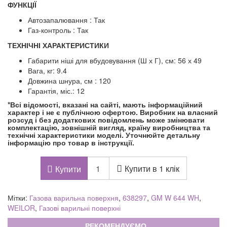
ФУНКЦІЇ
Автозапалювання : Так
Газ-контроль : Так
ТЕХНІЧНІ ХАРАКТЕРИСТИКИ
Габарити ніші для вбудовування (Ш х Г), см: 56 х 49
Вага, кг: 9.4
Довжина шнура, см : 120
Гарантія, міс.: 12
*Всі відомості, вказані на сайті, мають інформаційний
характер і не є публічною офертою. Виробник на власний
розсуд і без додаткових повідомлень може змінювати
комплектацію, зовнішній вигляд, країну виробництва та
технічні характеристики моделі. Уточнюйте детальну
інформацію про товар в інструкції.
Купити в 1 клік
Купити
Мітки:
Газова варильна поверхня
,
638297
,
GM W 644 WH
,
WEILOR
,
Газові варильні поверхні
РЕКОМЕНДУЄМО