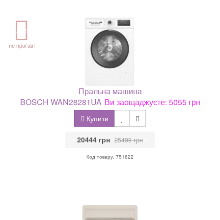
АКЦІЯ
не проґав!
Пральна машина
BOSCH WAN28281UA
Ви заощаджуєте: 5055 грн
Купити
•
20444 грн
•
25499 грн
Код товару: 751622