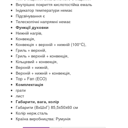
Внутрішнє покриття кислотостійка емаль
Індикатор температури немає
Підсвічування є
Телескопічні напрямні немає
Функції духовки
Нижній нагрів,
Конвекція,
Конвекція + верхній + нижній (100°C),
Гриль + верхній,
Гриль + верхній + конвекція,
Кільцевий + конвекція,
Верхній + нижній,
Верхній + нижній + конвекція,
Top + Fan (ECO)
Комплектація
грати
лист
Габарити, вага, колір
Габарити (ВхШхГ) 85,5x50x60 см
Колір нерж.сталь
Країна виробництва: Румунія