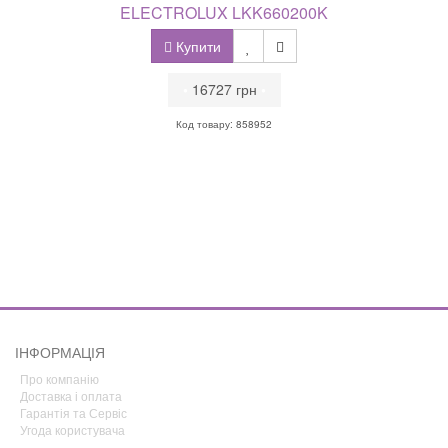
ELECTROLUX LKK660200K
Купити
•
16727 грн
•
Код товару: 858952
ІНФОРМАЦІЯ
Про компанію
Доставка і оплата
Гарантія та Сервіс
Угода користувача