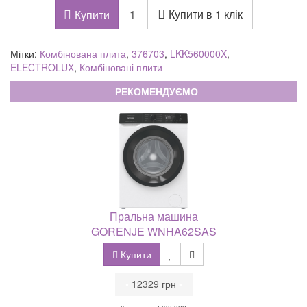
Купити в 1 клік
Купити
Мітки:
Комбінована плита
,
376703
,
LKK560000X
,
ELECTROLUX
,
Комбіновані плити
РЕКОМЕНДУЄМО
Пральна машина
GORENJE WNHA62SAS
Купити
•
12329 грн
•