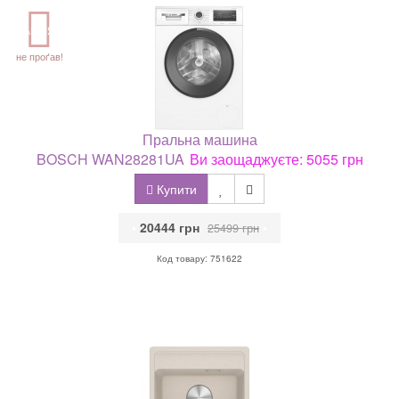
АКЦІЯ
не проґав!
Пральна машина
BOSCH WAN28281UA
Ви заощаджуєте: 5055 грн
Купити
•
20444 грн
•
25499 грн
Код товару: 751622