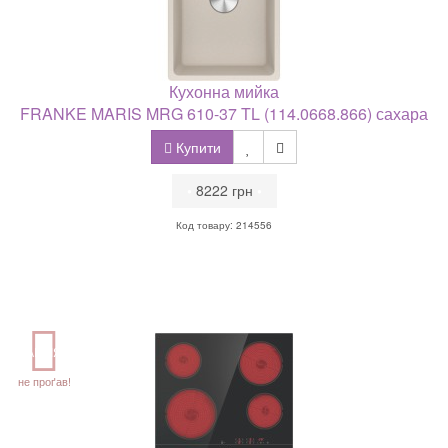
Кухонна мийка
FRANKE MARIS MRG 610-37 TL (114.0668.866) сахара
Купити
•
8222 грн
•
Код товару: 214556
АКЦІЯ
не проґав!