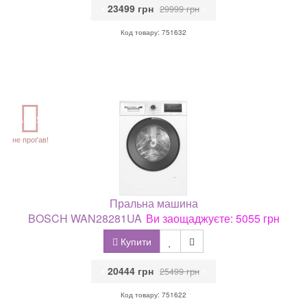
•
23499 грн
•
29999 грн
Код товару: 751632
АКЦІЯ
не проґав!
Пральна машина
BOSCH WAN28281UA
Ви заощаджуєте: 5055 грн
Купити
•
20444 грн
•
25499 грн
Код товару: 751622