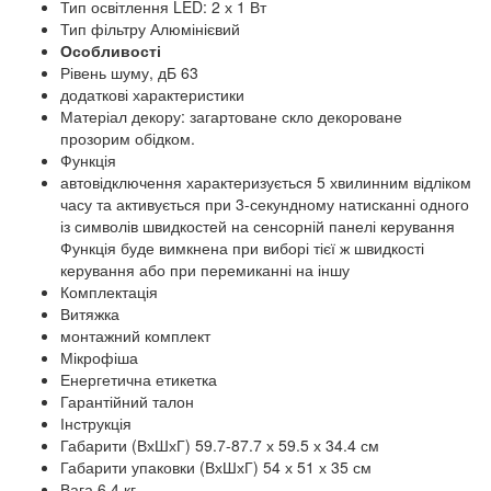
Тип освітлення LED: 2 х 1 Вт
Тип фільтру Алюмінієвий
Особливості
Рівень шуму, дБ 63
додаткові характеристики
Матеріал декору: загартоване скло декороване
прозорим обідком.
Функція
автовідключення характеризується 5 хвилинним відліком
часу та активується при 3-секундному натисканні одного
із символів швидкостей на сенсорній панелі керування
Функція буде вимкнена при виборі тієї ж швидкості
керування або при перемиканні на іншу
Комплектація
Витяжка
монтажний комплект
Мікрофіша
Енергетична етикетка
Гарантійний талон
Інструкція
Габарити (ВхШхГ) 59.7-87.7 х 59.5 х 34.4 см
Габарити упаковки (ВхШхГ) 54 х 51 х 35 см
Вага 6.4 кг