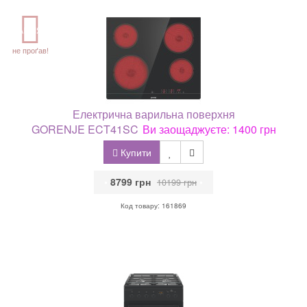
АКЦІЯ
не проґав!
Електрична варильна поверхня
GORENJE ECT41SC
Ви заощаджуєте: 1400 грн
Купити
•
8799 грн
•
10199 грн
Код товару: 161869