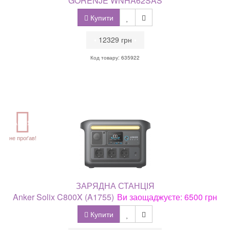
GORENJE WNHA62SAS
Купити
•
12329 грн
•
Код товару: 635922
АКЦІЯ
не проґав!
ЗАРЯДНА СТАНЦІЯ
Anker Solix C800X (A1755)
Ви заощаджуєте: 6500 грн
Купити