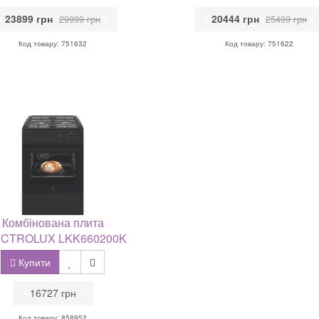
•
23899 грн
•
•
20444 грн
•
29999 грн
25499 грн
Код товару: 751632
Код товару: 751622
Комбінована плита
CTROLUX LKK660200K
Купити
•
16727 грн
•
Код товару: 858952