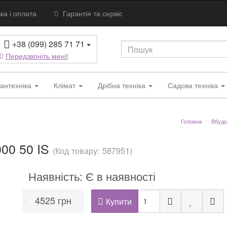
ка і оплата
Гарантія та сервіс
+38 (099) 285 71 71
Передзвоніть мені!
антехніка
Клімат
Дрібна техніка
Садова техніка
Головна
Вбудо
00 50 IS
(Код товару: 587951)
Наявність: Є в наявності
4525 грн
•
•
Купити