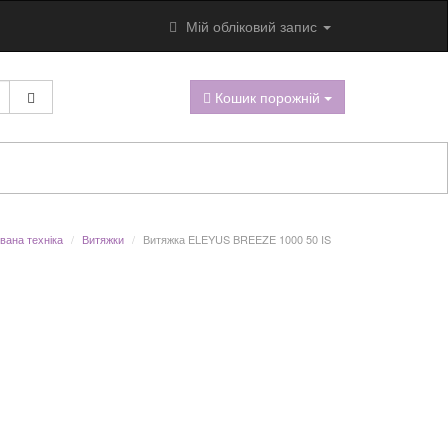
Мій обліковий запис
Кошик порожній
вана техніка
Витяжки
Витяжка ELEYUS BREEZE 1000 50 IS