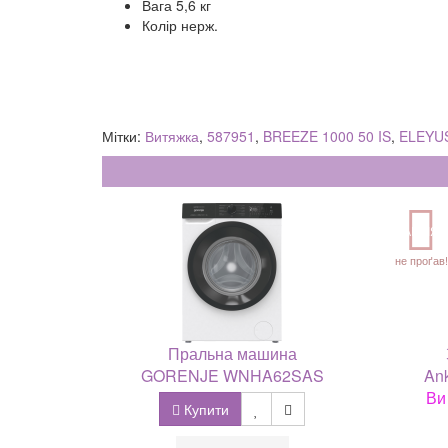
Вага 5,6 кг
Колір нерж.
Мітки:
Витяжка
,
587951
,
BREEZE 1000 50 IS
,
ELEYU
АКЦІЯ
не проґав!
Пральна машина
GORENJE WNHA62SAS
Ank
Ви
Купити