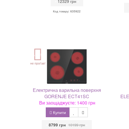
•
12329 грн
•
Код товару: 635922
АКЦІЯ
не проґав!
Електрична варильна поверхня
GORENJE ECT41SC
ELE
Ви заощаджуєте: 1400 грн
Купити
•
8799 грн
•
10199 грн