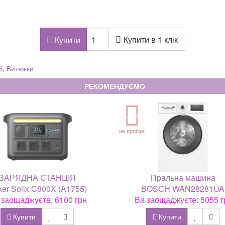
Купити в 1 клік
Купити
S
,
Витяжки
РЕКОМЕНДУЄМО
АКЦІЯ
не проґав!
ЗАРЯДНА СТАНЦІЯ
Пральна машина
er Solix C800X (A1755)
BOSCH WAN28281UA
 заощаджуєте: 6100 грн
Ви заощаджуєте: 5055 г
Купити
Купити