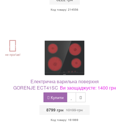
Код товару: 214556
АКЦІЯ
не проґав!
Електрична варильна поверхня
GORENJE ECT41SC
Ви заощаджуєте: 1400 грн
Купити
•
8799 грн
•
10199 грн
Код товару: 161869