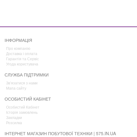
ІНФОРМАЦІЯ
Про компанію
Доставка і оплата
Гарантія та Сервіс
Угода користувача
СЛУЖБА ПІДТРИМКИ
Зв’язатися з нами
Мапа сайту
ОСОБИСТИЙ КАБІНЕТ
Особистий Кабінет
Історія замовлень
Закладки
Розсилка
ІНТЕРНЕТ МАГАЗИН ПОБУТОВОЇ ТЕХНІКИ | 575.IN.UA