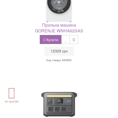
Пральна машина
GORENJE WNHA62SAS
Купити
•
12329 грн
•
Код товару: 635922
АКЦІЯ
не проґав!