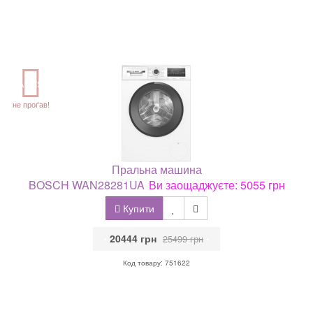
АКЦІЯ
не проґав!
Пральна машина
BOSCH WAN28281UA
Ви заощаджуєте: 5055 грн
Купити
•
20444 грн
•
25499 грн
Код товару: 751622