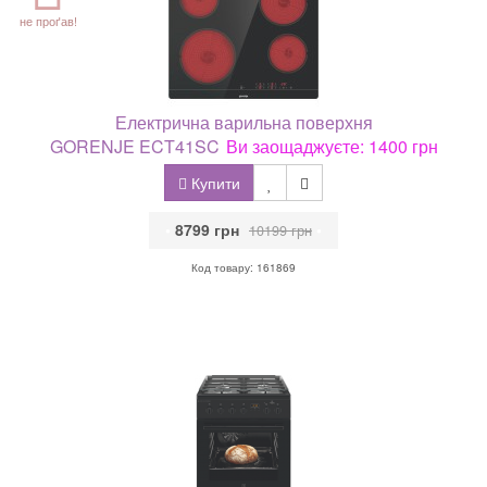
не проґав!
Електрична варильна поверхня
GORENJE ECT41SC
Ви заощаджуєте: 1400 грн
Купити
•
8799 грн
•
10199 грн
Код товару: 161869