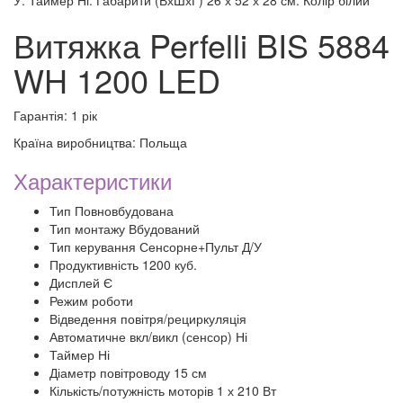
У. Таймер Ні. Габарити (ВхШхГ) 26 х 52 х 28 см. Колір білий
Витяжка Perfelli BIS 5884
WH 1200 LED
Гарантія: 1 рік
Країна виробництва: Польща
Характеристики
Тип Повновбудована
Тип монтажу Вбудований
Тип керування Сенсорне+Пульт Д/У
Продуктивність 1200 куб.
Дисплей Є
Режим роботи
Відведення повітря/рециркуляція
Автоматичне вкл/викл (сенсор) Ні
Таймер Ні
Діаметр повітроводу 15 см
Кількість/потужність моторів 1 х 210 Вт