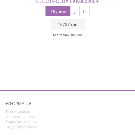
ELECTROLUX LKK660200K
Купити
•
16727 грн
•
Код товару: 858952
ІНФОРМАЦІЯ
Про компанію
Доставка і оплата
Гарантія та Сервіс
Угода користувача