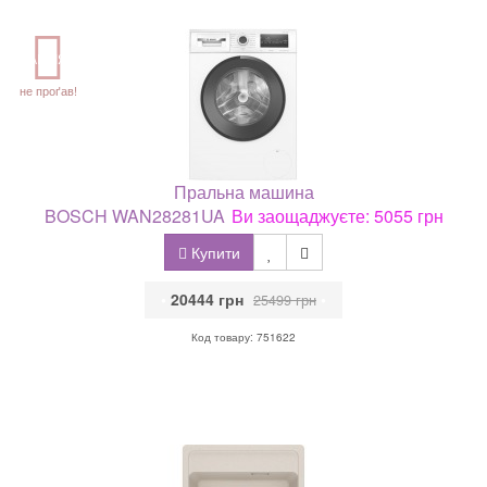
АКЦІЯ
не проґав!
Пральна машина
BOSCH WAN28281UA
Ви заощаджуєте: 5055 грн
Купити
•
20444 грн
•
25499 грн
Код товару: 751622