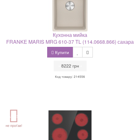
Кухонна мийка
FRANKE MARIS MRG 610-37 TL (114.0668.866) сахара
Купити
•
8222 грн
•
Код товару: 214556
АКЦІЯ
не проґав!