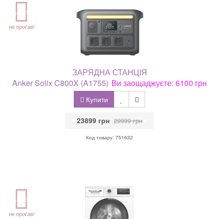
АКЦІЯ
не проґав!
ЗАРЯДНА СТАНЦІЯ
Anker Solix C800X (A1755)
Ви заощаджуєте: 6100 грн
Купити
•
23899 грн
•
29999 грн
Код товару: 751632
АКЦІЯ
не проґав!