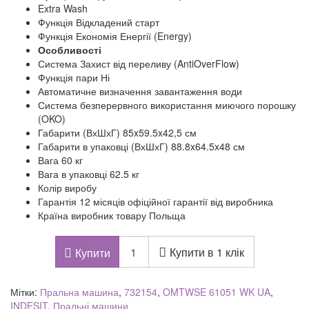
Extra Wash
Функція Відкладений старт
Функція Економія Енергії (Energy)
Особливості
Система Захист від переливу (AntiOverFlow)
Функція пари Ні
Автоматичне визначення завантаження води
Система безперервного використання миючого порошку
(OKO)
Габарити (ВхШхГ) 85x59.5x42,5 см
Габарити в упаковці (ВхШхГ) 88.8x64.5x48 см
Вага 60 кг
Вага в упаковці 62.5 кг
Колір виробу
Гарантія 12 місяців офіційної гарантії від виробника
Країна виробник товару Польща
Купити в 1 клік
Купити
Мітки:
Пральна машина
,
732154
,
OMTWSE 61051 WK UA
,
INDESIT
,
Пральні машини