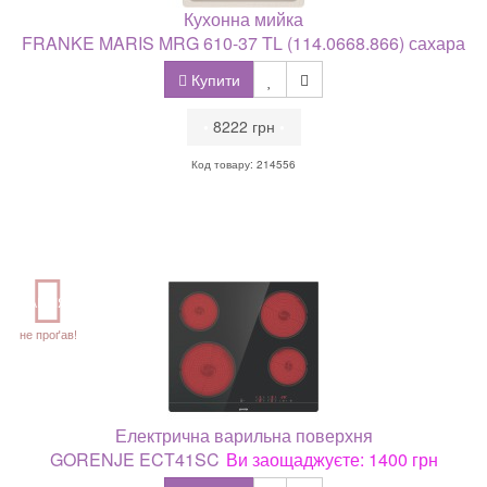
Кухонна мийка
FRANKE MARIS MRG 610-37 TL (114.0668.866) сахара
Купити
•
8222 грн
•
Код товару: 214556
АКЦІЯ
не проґав!
Електрична варильна поверхня
GORENJE ECT41SC
Ви заощаджуєте: 1400 грн