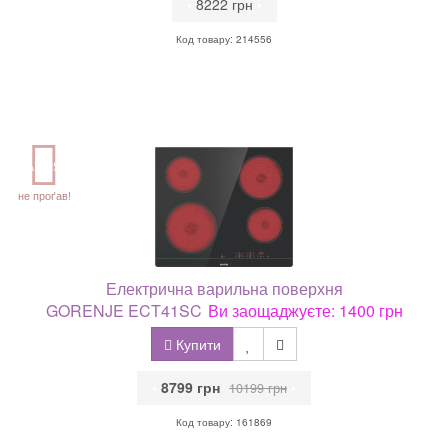
•
8222 грн
•
Код товару: 214556
АКЦІЯ
не проґав!
Електрична варильна поверхня
GORENJE ECT41SC
Ви заощаджуєте: 1400 грн
Купити
•
8799 грн
•
10199 грн
Код товару: 161869