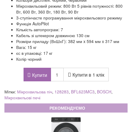
Кольори дисплея: чорний, червоний
Мікрохвильовий режим: 800 Вт 5 рівнів потужності: 800
Вт, 600 Вт, 360 Вт, 180 Вт, 90 Вт
3-ступінчасте програмування мікрохвильового режиму
Функція AutoPilot
Кількість автопрограм: 7
Кабель зі штекером довжиною 130 см
Розміри приладу (ВхШхГ): 382 мм x 594 мм x 317 мм
Вага: 15 кг
єс в упаковці: 17 кг
Колір чорний
Купити в 1 клік
Купити
Мітки:
Мікрохвильова піч
,
128283
,
BFL623MC3
,
BOSCH
,
Мікрохвильові печі
РЕКОМЕНДУЄМО