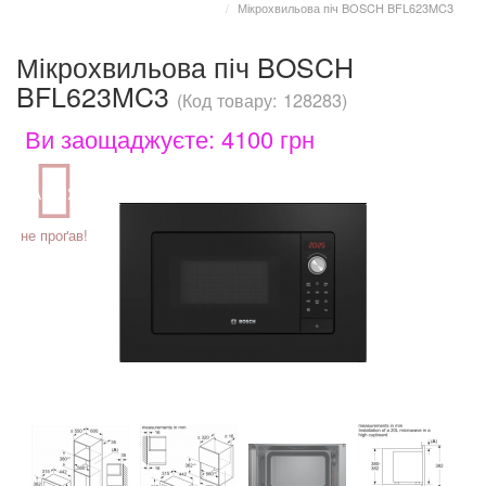
Мікрохвильова піч BOSCH BFL623MC3
Мікрохвильова піч BOSCH
BFL623MC3
(Код товару: 128283)
Ви заощаджуєте: 4100 грн
АКЦІЯ
не проґав!