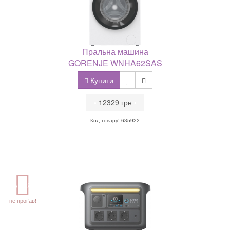
Пральна машина
GORENJE WNHA62SAS
Купити
•
12329 грн
•
Код товару: 635922
АКЦІЯ
не проґав!