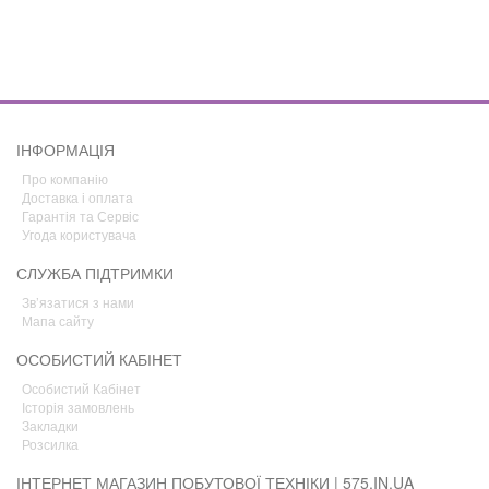
ІНФОРМАЦІЯ
Про компанію
Доставка і оплата
Гарантія та Сервіс
Угода користувача
СЛУЖБА ПІДТРИМКИ
Зв’язатися з нами
Мапа сайту
ОСОБИСТИЙ КАБІНЕТ
Особистий Кабінет
Історія замовлень
Закладки
Розсилка
ІНТЕРНЕТ МАГАЗИН ПОБУТОВОЇ ТЕХНІКИ | 575.IN.UA