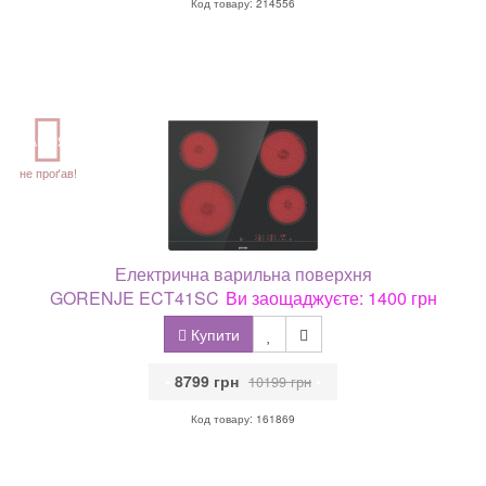
Код товару: 214556
АКЦІЯ
не проґав!
Електрична варильна поверхня
GORENJE ECT41SC
Ви заощаджуєте: 1400 грн
Купити
•
8799 грн
•
10199 грн
Код товару: 161869