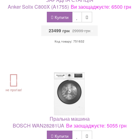
Anker Solix C800X (A1755)
Ви заощаджуєте: 6500 грн
Купити
•
23499 грн
•
29999 грн
Код товару: 751632
АКЦІЯ
не проґав!
Пральна машина
BOSCH WAN28281UA
Ви заощаджуєте: 5055 грн
Купити