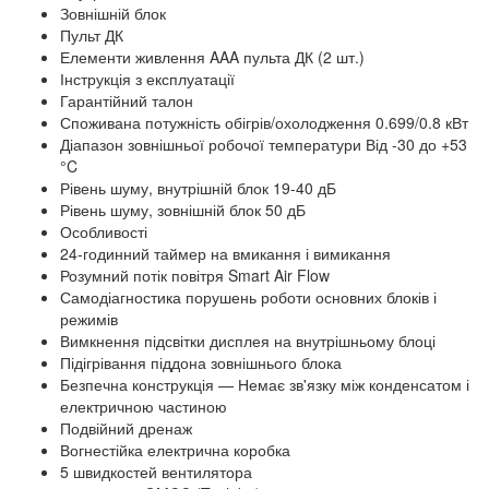
Зовнішній блок
Пульт ДК
Елементи живлення AAA пульта ДК (2 шт.)
Інструкція з експлуатації
Гарантійний талон
Споживана потужність обігрів/охолодження 0.699/0.8 кВт
Діапазон зовнішньої робочої температури Від -30 до +53
°C
Рівень шуму, внутрішній блок 19-40 дБ
Рівень шуму, зовнішній блок 50 дБ
Особливості
24-годинний таймер на вмикання і вимикання
Розумний потік повітря Smart Air Flow
Самодіагностика порушень роботи основних блоків і
режимів
Вимкнення підсвітки дисплея на внутрішньому блоці
Підігрівання піддона зовнішнього блока
Безпечна конструкція — Немає зв'язку між конденсатом і
електричною частиною
Подвійний дренаж
Вогнестійка електрична коробка
5 швидкостей вентилятора