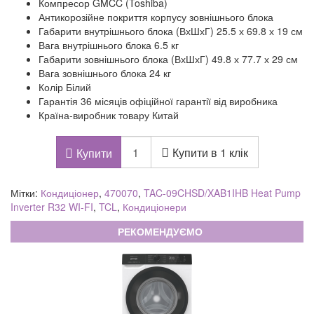
Компресор GMCC (Toshiba)
Антикорозійне покриття корпусу зовнішнього блока
Габарити внутрішнього блока (ВхШхГ) 25.5 х 69.8 х 19 см
Вага внутрішнього блока 6.5 кг
Габарити зовнішнього блока (ВхШхГ) 49.8 х 77.7 х 29 см
Вага зовнішнього блока 24 кг
Колір Білий
Гарантія 36 місяців офіційної гарантії від виробника
Країна-виробник товару Китай
Купити в 1 клік
Купити
Мітки:
Кондиціонер
,
470070
,
TAC-09CHSD/XAB1IHB Heat Pump
Inverter R32 WI-FI
,
TCL
,
Кондиціонери
РЕКОМЕНДУЄМО