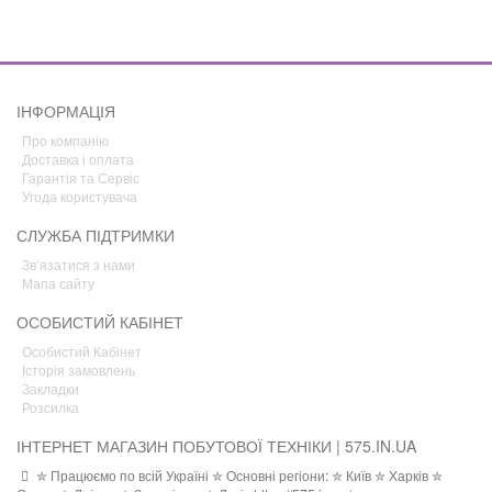
ІНФОРМАЦІЯ
Про компанію
Доставка і оплата
Гарантія та Сервіс
Угода користувача
СЛУЖБА ПІДТРИМКИ
Зв’язатися з нами
Мапа сайту
ОСОБИСТИЙ КАБІНЕТ
Особистий Кабінет
Історія замовлень
Закладки
Розсилка
ІНТЕРНЕТ МАГАЗИН ПОБУТОВОЇ ТЕХНІКИ | 575.IN.UA
✮ Працюємо по всій Україні ✮ Основні регіони: ✮ Київ ✮ Харків ✮