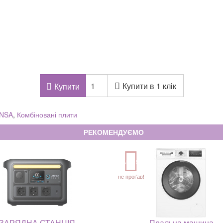
Купити в 1 клік
Купити
NSA
,
Комбіновані плити
РЕКОМЕНДУЄМО
АКЦІЯ
не проґав!
ЗАРЯДНА СТАНЦІЯ
Пральна машина