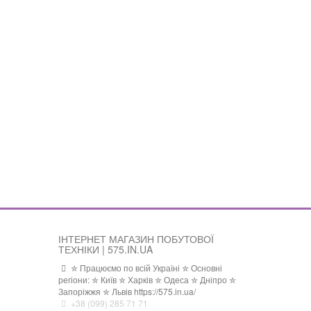
ІНТЕРНЕТ МАГАЗИН ПОБУТОВОЇ
ТЕХНІКИ | 575.IN.UA
✮ Працюємо по всій Україні ✮ Основні
регіони: ✮ Київ ✮ Харків ✮ Одеса ✮ Дніпро ✮
Запоріжжя ✮ Львів https://575.in.ua/
+38 (099) 285 71 71