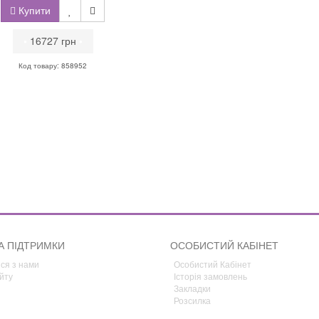
Купити
•
16727 грн
•
Код товару: 858952
А ПІДТРИМКИ
ОСОБИСТИЙ КАБІНЕТ
ся з нами
Особистий Кабінет
йту
Історія замовлень
Закладки
Розсилка