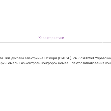
Характеристики
а Тип духовки електрична Розміри (ВхШхГ), см 85x60x60 Управління 
ерхні емаль Газ-контроль конфорок немає Електрозапалювання ко