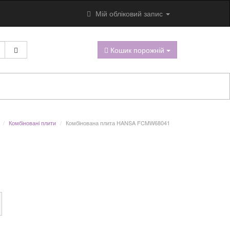
Мій обліковий запис
Кошик порожній
Комбіновані плити
Комбінована плита HANSA FCMW68041