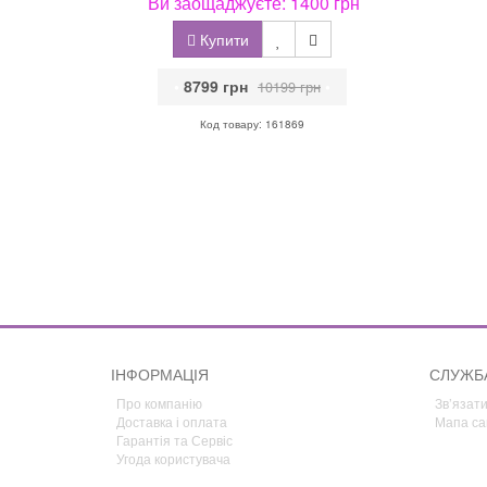
Ви заощаджуєте: 1400 грн
Купити
•
8799 грн
•
10199 грн
Код товару: 161869
ІНФОРМАЦІЯ
СЛУЖБ
Про компанію
Зв’язати
Доставка і оплата
Мапа са
Гарантія та Сервіс
Угода користувача