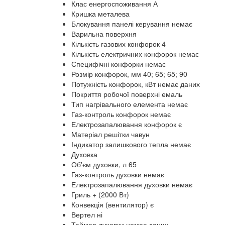
Клас енергоспоживання А
Кришка металева
Блокування панелі керування немає
Варильна поверхня
Кількість газових конфорок 4
Кількість електричних конфорок немає
Специфічні конфорки немає
Розмір конфорок, мм 40; 65; 65; 90
Потужність конфорок, кВт немає даних
Покриття робочої поверхні емаль
Тип нагрівального елемента немає
Газ-контроль конфорок немає
Електрозапалювання конфорок є
Матеріал решітки чавун
Індикатор залишкового тепла немає
Духовка
Об'єм духовки, л 65
Газ-контроль духовки немає
Електрозапалювання духовки немає
Гриль + (2000 Вт)
Конвекція (вентилятор) є
Вертел ні
Таймер духовки немає даних