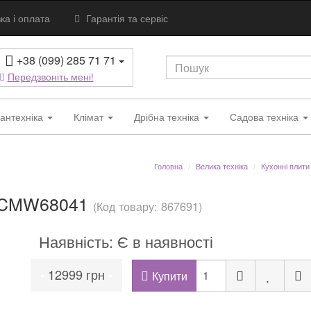
ка і оплата
Гарантія та сервіс
+38 (099) 285 71 71
Передзвоніть мені!
антехніка
Клімат
Дрібна техніка
Садова техніка
Головна
Велика техніка
Кухонні плити
FCMW68041
(Код товару: 867691)
Наявність: Є в наявності
12999 грн
•
•
Купити