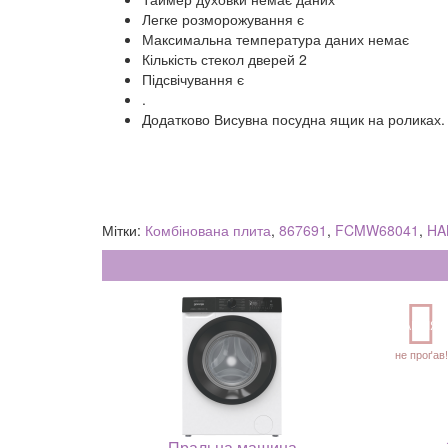
Легке розморожування є
Максимальна температура даних немає
Кількість стекол дверей 2
Підсвічування є
.
Додатково Висувна посудна ящик на роликах.
Мітки:
Комбінована плита
,
867691
,
FCMW68041
,
HA
АКЦІЯ
не проґав!
Пральна машина