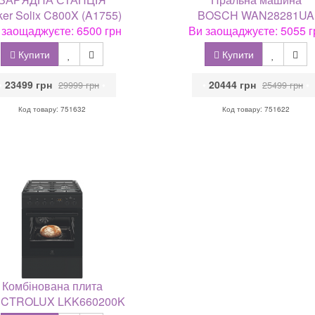
er Solix C800X (A1755)
BOSCH WAN28281UA
 заощаджуєте: 6500 грн
Ви заощаджуєте: 5055 г
Купити
Купити
•
23499 грн
•
•
20444 грн
•
29999 грн
25499 грн
Код товару: 751632
Код товару: 751622
Комбінована плита
CTROLUX LKK660200K