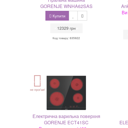
GORENJE WNHA62SAS
Ank
Ви
Купити
•
12329 грн
•
Код товару: 635922
АКЦІЯ
не проґав!
Електрична варильна поверхня
GORENJE ECT41SC
ELE