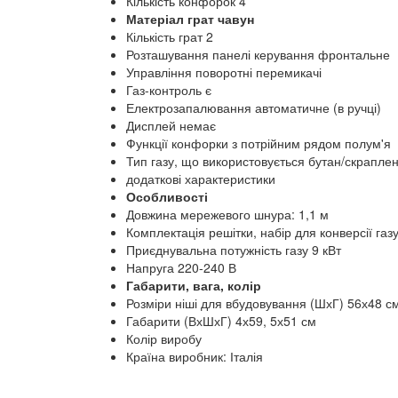
Кількість конфорок 4
Матеріал грат чавун
Кількість грат 2
Розташування панелі керування фронтальне
Управління поворотні перемикачі
Газ-контроль є
Електрозапалювання автоматичне (в ручці)
Дисплей немає
Функції конфорки з потрійним рядом полум'я
Тип газу, що використовується бутан/скрапле
додаткові характеристики
Особливості
Довжина мережевого шнура: 1,1 м
Комплектація решітки, набір для конверсії газу
Приєднувальна потужність газу 9 кВт
Напруга 220-240 В
Габарити, вага, колір
Розміри ніші для вбудовування (ШхГ) 56х48 с
Габарити (ВхШхГ) 4х59, 5х51 см
Колір виробу
Країна виробник: Італія