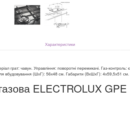
Характеристики
еріал грат: чавун. Управління: поворотні перемикачі. Газ-контроль: 
 для вбудовування (ШхГ): 56х48 см. Габарити (ВхШхГ): 4х59,5х51 см.
 газова ELECTROLUX GPE 