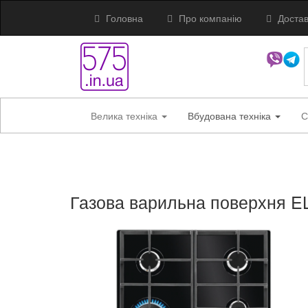
Головна
Про компанію
Достав
Велика техніка
Вбудована техніка
С
Газова варильна поверхня