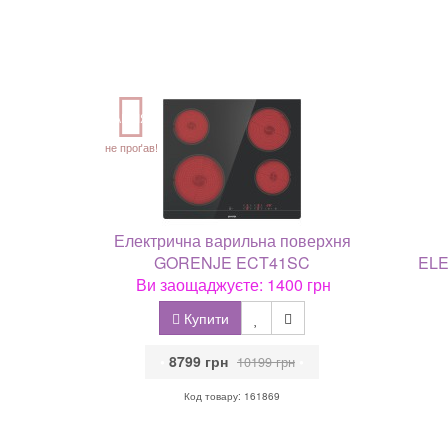
АКЦІЯ
не проґав!
Електрична варильна поверхня
GORENJE ECT41SC
ELE
Ви заощаджуєте: 1400 грн
Купити
•
8799 грн
•
10199 грн
Код товару: 161869