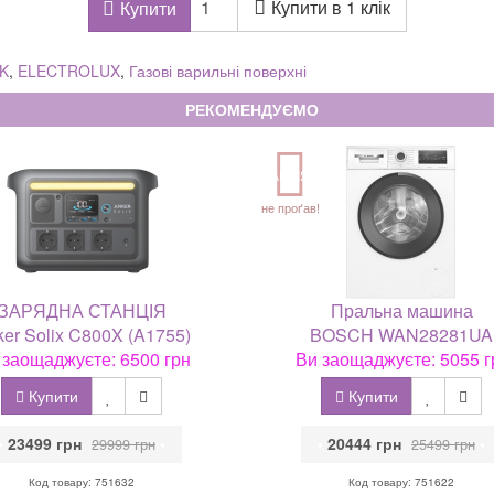
Купити в 1 клік
Купити
K
,
ELECTROLUX
,
Газові варильні поверхні
РЕКОМЕНДУЄМО
АКЦІЯ
не проґав!
ЗАРЯДНА СТАНЦІЯ
Пральна машина
er Solix C800X (A1755)
BOSCH WAN28281UA
 заощаджуєте: 6500 грн
Ви заощаджуєте: 5055 г
Купити
Купити
•
23499 грн
•
•
20444 грн
•
29999 грн
25499 грн
Код товару: 751632
Код товару: 751622