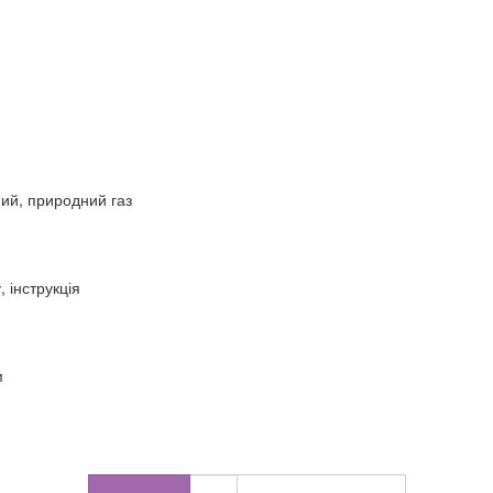
ний, природний газ
, інструкція
м