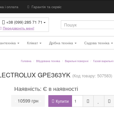
ка і оплата
Гарантія та сервіс
+38 (099) 285 71 71
Передзвоніть мені!
антехніка
Клімат
Дрібна техніка
Садова техніка
Головна
Вбудована техніка
Варильні поверхні
Газові варильні
 ELECTROLUX GPE363YK
(Код товару: 507583)
Наявність: Є в наявності
10599 грн
•
•
Купити