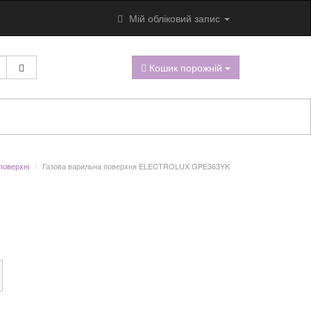
Мій обліковий запис
Кошик порожній
 поверхні
Газова варильна поверхня ELECTROLUX GPE363YK