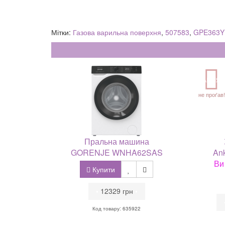
Мітки:
Газова варильна поверхня
,
507583
,
GPE363Y
АКЦІЯ
не проґав!
Пральна машина
GORENJE WNHA62SAS
Ank
Ви
Купити
•
12329 грн
•
Код товару: 635922