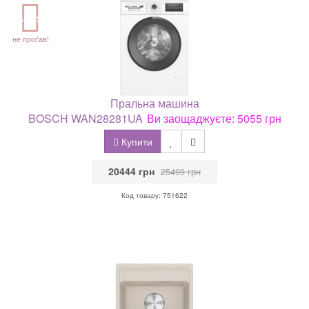
АКЦІЯ
не проґав!
Пральна машина
BOSCH WAN28281UA
Ви заощаджуєте: 5055 грн
Купити
•
20444 грн
•
25499 грн
Код товару: 751622