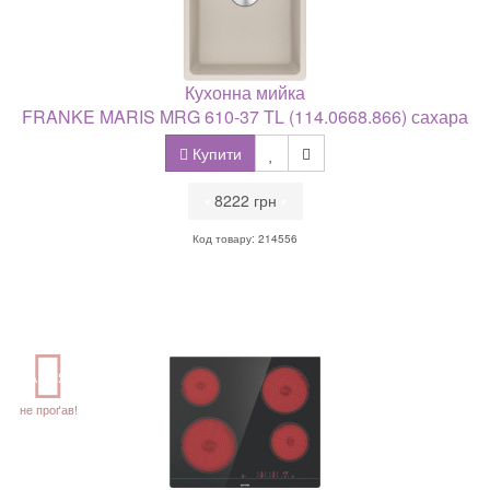
Кухонна мийка
FRANKE MARIS MRG 610-37 TL (114.0668.866) сахара
Купити
•
8222 грн
•
Код товару: 214556
АКЦІЯ
не проґав!