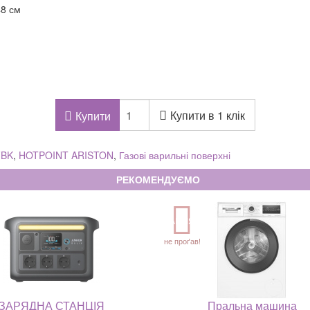
48 см
Купити в 1 клік
Купити
FBK
,
HOTPOINT ARISTON
,
Газові варильні поверхні
РЕКОМЕНДУЄМО
АКЦІЯ
не проґав!
ЗАРЯДНА СТАНЦІЯ
Пральна машина