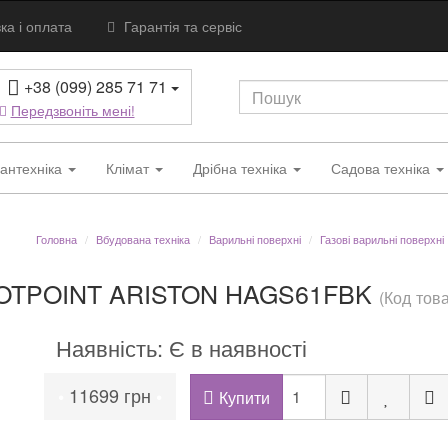
ка і оплата
Гарантія та сервіс
+38 (099) 285 71 71
Передзвоніть мені!
антехніка
Клімат
Дрібна техніка
Садова техніка
Головна
Вбудована техніка
Варильні поверхні
Газові варильні поверхні
 HOTPOINT ARISTON HAGS61FBK
(Код тов
Наявність: Є в наявності
11699 грн
•
•
Купити