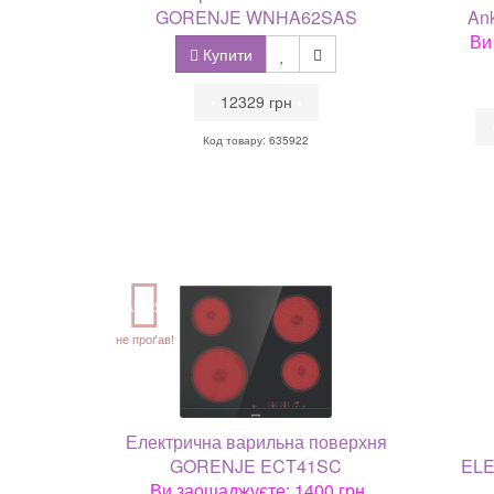
GORENJE WNHA62SAS
Ank
Ви
Купити
•
12329 грн
•
Код товару: 635922
АКЦІЯ
не проґав!
Електрична варильна поверхня
GORENJE ECT41SC
ELE
Ви заощаджуєте: 1400 грн