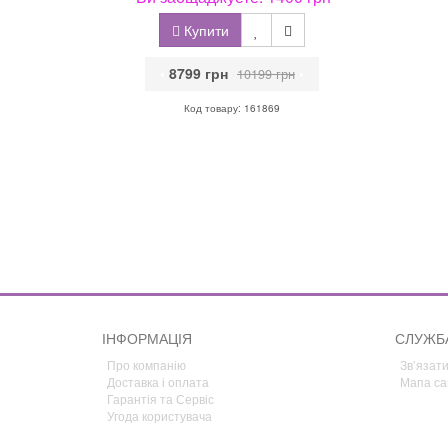
Купити
•
8799 грн
•
10199 грн
Код товару: 161869
ІНФОРМАЦІЯ
СЛУЖБ
Про компанію
Зв’язати
Доставка і оплата
Мапа са
Гарантія та Сервіс
Угода користувача