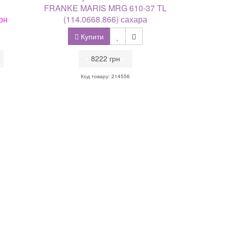
FRANKE MARIS MRG 610-37 TL
рн
(114.0668.866) сахара
Купити
•
8222 грн
•
Код товару: 214556