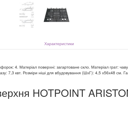
Характеристики
конфорок: 4. Матеріал поверхні: загартоване скло. Матеріал грат: ча
азу: 7,3 квт. Розміри ніші для вбудовування (ШхГ): 4,5 х56х48 см. Г
оверхня HOTPOINT ARIST