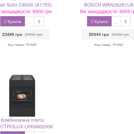
er Solix C800X (A1755)
BOSCH WAN28281UA
 заощаджуєте: 6500 грн
Ви заощаджуєте: 5055 г
Купити
Купити
•
23499 грн
•
•
20444 грн
•
29999 грн
25499 грн
Код товару: 751632
Код товару: 751622
Комбінована плита
CTROLUX LKK660200K