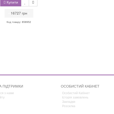
Купити
•
16727 грн
•
Код товару: 858952
А ПІДТРИМКИ
ОСОБИСТИЙ КАБІНЕТ
ся з нами
Особистий Кабінет
йту
Історія замовлень
Закладки
Розсилка