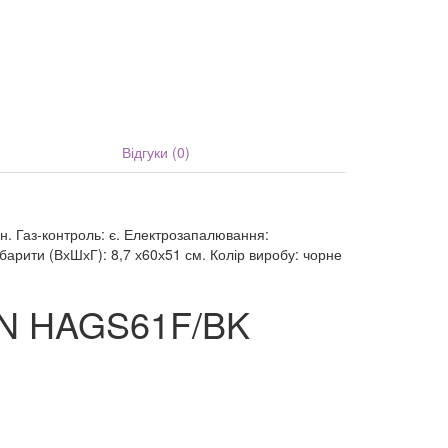
Відгуки (0)
вун. Газ-контроль: є. Електрозапалювання:
абарити (ВхШхГ): 8,7 х60х51 см. Колір виробу: чорне
ON HAGS61F/BK