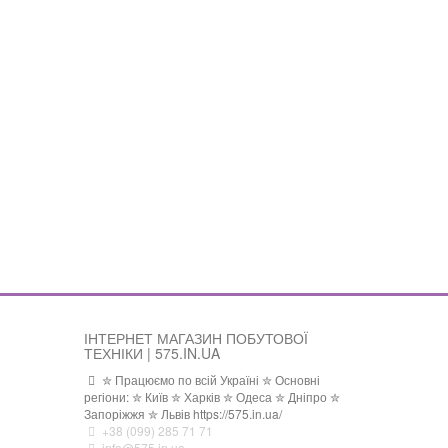
ІНТЕРНЕТ МАГАЗИН ПОБУТОВОЇ
ТЕХНІКИ | 575.IN.UA
✮ Працюємо по всій Україні ✮ Основні
регіони: ✮ Київ ✮ Харків ✮ Одеса ✮ Дніпро ✮
Запоріжжя ✮ Львів https://575.in.ua/
+38 (099) 285 71 71
info@575.in.ua