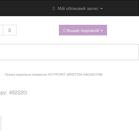
Мій обліковий запис
Кошик порожній
Газова варильна поверхня HOTPOINT ARISTON HAGS61FBK
ару: 492220)