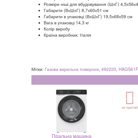
Розміри ніші для вбудовування (ШхГ) 4,5х56х
Габарити (ВхШхГ) 8,7х60х51 см
Габарити в упаковці (ВхШхГ) 19,5х68х59 см
Вага в упаковці 14,3 кг
Колір виробу
Країна виробник: Італія
Мітки:
Газова варильна поверхня
,
492220
,
HAGS61
АКЦІЯ
не проґав!
Пральна машина