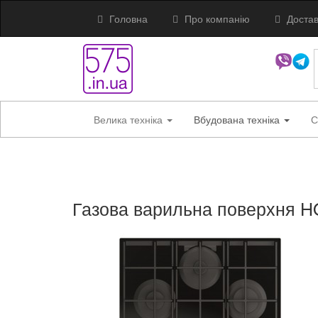
Головна
Про компанію
Достав
Велика техніка
Вбудована техніка
С
Газова варильна поверхня