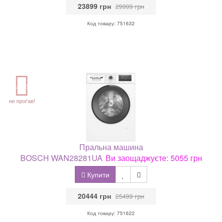
•
23899 грн
•
29999 грн
Код товару: 751632
АКЦІЯ
не проґав!
Пральна машина
BOSCH WAN28281UA
Ви заощаджуєте: 5055 грн
Купити
•
20444 грн
•
25499 грн
Код товару: 751622