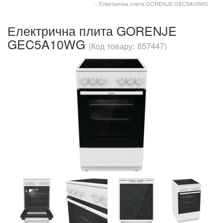
Електрична плита GORENJE GEC5A10WG
Електрична плита GORENJE
GEC5A10WG
(Код товару: 857447)