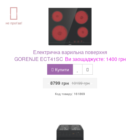
АКЦІЯ
не проґав!
Електрична варильна поверхня
GORENJE ECT41SC
Ви заощаджуєте: 1400 грн
Купити
•
8799 грн
•
10199 грн
Код товару: 161869