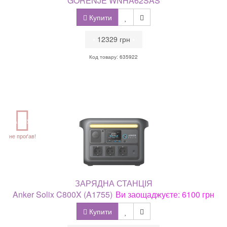
GORENJE WNHA62SAS
Купити
•
12329 грн
•
Код товару: 635922
АКЦІЯ
не проґав!
ЗАРЯДНА СТАНЦІЯ
Anker Solix C800X (A1755)
Ви заощаджуєте: 6100 грн
Купити