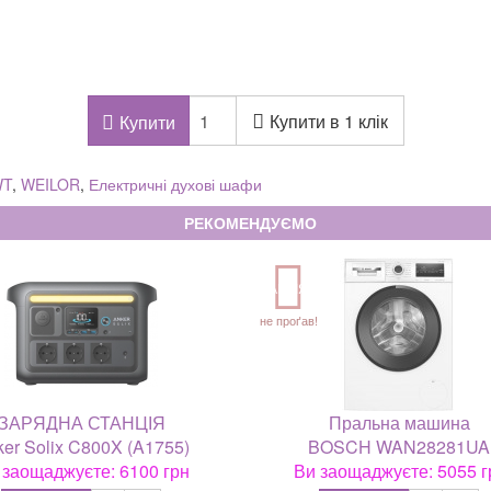
Купити в 1 клік
Купити
WT
,
WEILOR
,
Електричні духові шафи
РЕКОМЕНДУЄМО
АКЦІЯ
не проґав!
ЗАРЯДНА СТАНЦІЯ
Пральна машина
er Solix C800X (A1755)
BOSCH WAN28281UA
 заощаджуєте: 6100 грн
Ви заощаджуєте: 5055 г