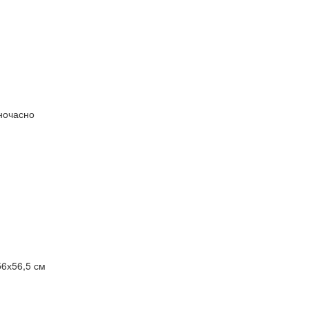
дночасно
56х56,5 см