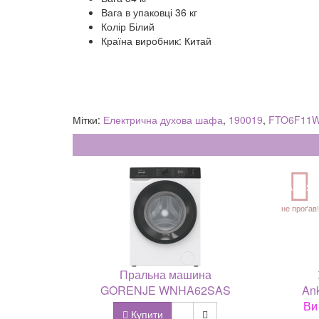
Вага в упаковці 36 кг
Колір Білий
Країна виробник: Китай
Мітки:
Електрична духова шафа
,
190019
,
FTO6F11
АКЦІЯ
не проґав!
Пральна машина
GORENJE WNHA62SAS
Ank
Ви
Купити