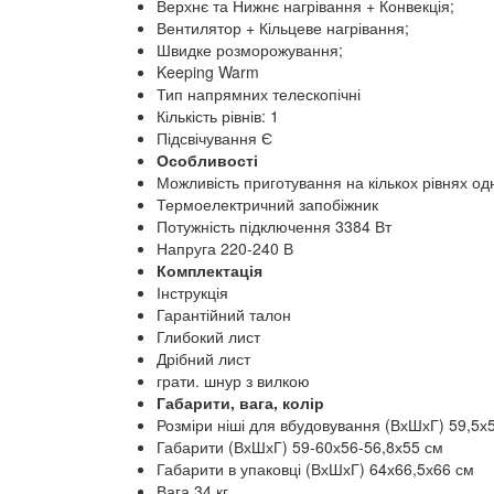
Верхнє та Нижнє нагрівання + Конвекція;
Вентилятор + Кільцеве нагрівання;
Швидке розморожування;
Keeping Warm
Тип напрямних телескопічні
Кількість рівнів: 1
Підсвічування Є
Особливості
Можливість приготування на кількох рівнях о
Термоелектричний запобіжник
Потужність підключення 3384 Вт
Напруга 220-240 В
Комплектація
Інструкція
Гарантійний талон
Глибокий лист
Дрібний лист
грати. шнур з вилкою
Габарити, вага, колір
Розміри ніші для вбудовування (ВхШхГ) 59,5х
Габарити (ВхШхГ) 59-60х56-56,8х55 см
Габарити в упаковці (ВхШхГ) 64х66,5х66 см
Вага 34 кг