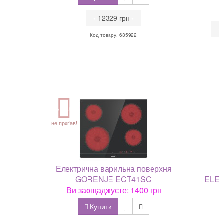
•
12329 грн
•
Код товару: 635922
АКЦІЯ
не проґав!
Електрична варильна поверхня
GORENJE ECT41SC
ELE
Ви заощаджуєте: 1400 грн
Купити