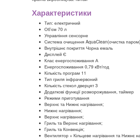
Характеристики
Тип: електричний
Об'єм 70 л
Управління сенсорне
Система очищення AquaClean(очистка паром
Внутрішнє покриття Чорна емаль
Дисплей Є
Клас енергоспоживання А
Енергоспоживання 0,79 кВт/год
Кількість програм 11
Тип гриля інфрачервоний
Кількість стекол дверцят 3
Додаткові функції розморожування, таймер
Режими приготування
Верхнє та Нижнє нагрівання;
Нижнє нагрівання;
Верхнє нагрівання;
Гриль та Верхнє нагрівання;
Гриль та Конвекція;
Вентилятор + Кільцеве нагрівання та Нижнє наг