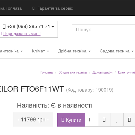
ка і оплата
Гарантія та сервіс
+38 (099) 285 71 71
Передзвоніть мені!
антехніка
Клімат
Дрібна техніка
Садова техніка
Головна
Вбудована техніка
Духові шафи
Електричні
EILOR FTO6F11WT
(Код товару: 190019)
Наявність: Є в наявності
11799 грн
•
•
Купити