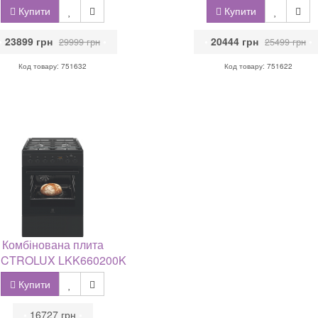
Купити
Купити
•
23899 грн
•
•
20444 грн
•
29999 грн
25499 грн
Код товару: 751632
Код товару: 751622
Комбінована плита
CTROLUX LKK660200K
Купити
•
16727 грн
•