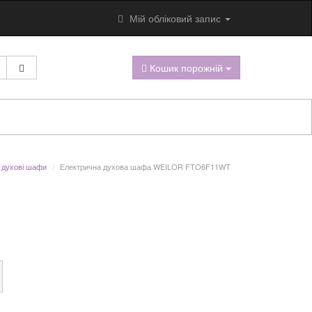
Мій обліковий запис
Кошик порожній
 духові шафи
Електрична духова шафа WEILOR FTO6F11WT