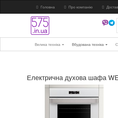
Головна
Про компанію
Достав
Велика техніка
Вбудована техніка
С
Електрична духова шафа W