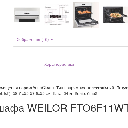
Зображення (+6)
Характеристики
очищення пором(AquaClean). Тип напрямних: телескопічний. Потужні
хГ): 59,7 х55-59,6х55 см. Вага: 34 кг. Колір: білий
а шафа WEILOR FTO6F11W