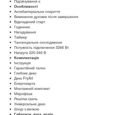
Підсвічування є
Особливості
Антибактеріальне покриття
Вимкнення духовки після завершення
Відкладений старт
Годинник
Нагадування
Таймер
Тангенціальне охолодження
Потужність підключення 3266 Вт
Напруга 220-240 В
Комплектація
Інструкція
Гарантійний талон
Глибоке деко
Деко FryArt
Енергокарта
Монтажний комплект
Мікрофіша
Решітка-гриль
Універсальне деко
Шнур з вилкою
Габарити, вага, колір