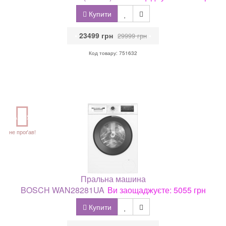
Купити
•
23499 грн
•
29999 грн
Код товару: 751632
АКЦІЯ
не проґав!
Пральна машина
BOSCH WAN28281UA
Ви заощаджуєте: 5055 грн
Купити