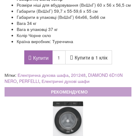
Розміри ніші для вбудовування (ВхШхГ) 60 х 56 х 56,5 см
Габарити (ВхШхГ) 59,7 х 55-59,6 х 55 см
Габарити в упаковці (ВхШхГ) 64х66, 5х66 см
Вага 34 кг
Вага в упаковці 37 кг
Колір Чорне скло
Країна виробник: Туреччина
Купити в 1 клік
Купити
Мітки:
Електрична духова шафа
,
201248
,
DIAMOND 6D10N
NERO
,
PERFELLI
,
Електричні духові шафи
РЕКОМЕНДУЄМО