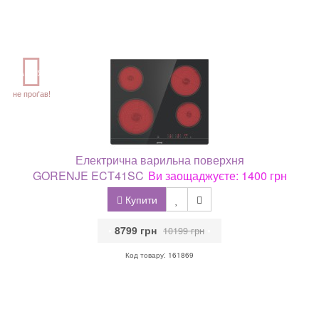
АКЦІЯ
не проґав!
Електрична варильна поверхня
GORENJE ECT41SC
Ви заощаджуєте: 1400 грн
Купити
•
8799 грн
•
10199 грн
Код товару: 161869