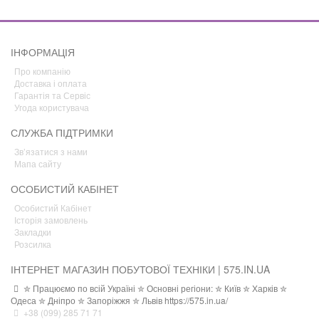
ІНФОРМАЦІЯ
Про компанію
Доставка і оплата
Гарантія та Сервіс
Угода користувача
СЛУЖБА ПІДТРИМКИ
Зв’язатися з нами
Мапа сайту
ОСОБИСТИЙ КАБІНЕТ
Особистий Кабінет
Історія замовлень
Закладки
Розсилка
ІНТЕРНЕТ МАГАЗИН ПОБУТОВОЇ ТЕХНІКИ | 575.IN.UA
✮ Працюємо по всій Україні ✮ Основні регіони: ✮ Київ ✮ Харків ✮
Одеса ✮ Дніпро ✮ Запоріжжя ✮ Львів https://575.in.ua/
+38 (099) 285 71 71