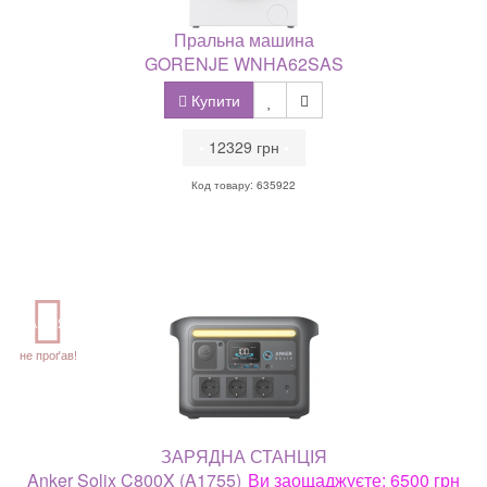
Пральна машина
GORENJE WNHA62SAS
Купити
•
12329 грн
•
Код товару: 635922
АКЦІЯ
не проґав!
ЗАРЯДНА СТАНЦІЯ
Anker Solix C800X (A1755)
Ви заощаджуєте: 6500 грн