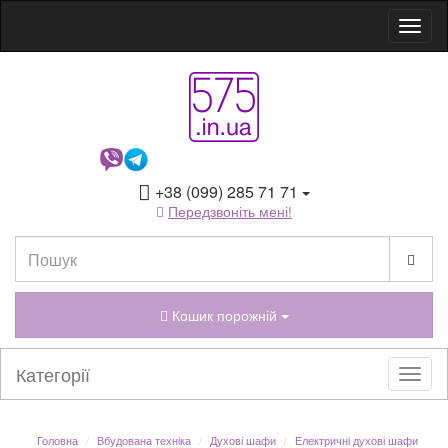
+38 (099) 285 71 71
Передзвоніть мені!
Кошик порожній
Категорії
Головна
Вбудована техніка
Духові шафи
Електричні духові шафи