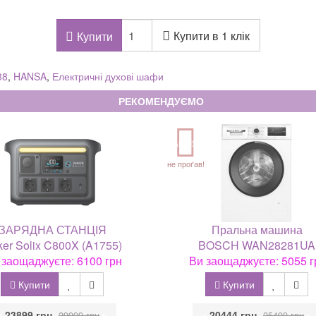
Купити в 1 клік
Купити
38
,
HANSA
,
Електричні духові шафи
РЕКОМЕНДУЄМО
АКЦІЯ
не проґав!
ЗАРЯДНА СТАНЦІЯ
Пральна машина
er Solix C800X (A1755)
BOSCH WAN28281UA
 заощаджуєте: 6100 грн
Ви заощаджуєте: 5055 г
Купити
Купити
•
23899 грн
•
•
20444 грн
•
29999 грн
25499 грн