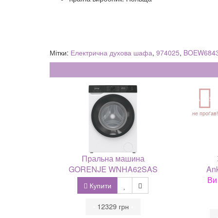
Мітки:
Електрична духова шафа
,
974025
,
BOEW684
АКЦІЯ
не проґав!
Пральна машина
GORENJE WNHA62SAS
Ank
Ви
Купити
•
12329 грн
•