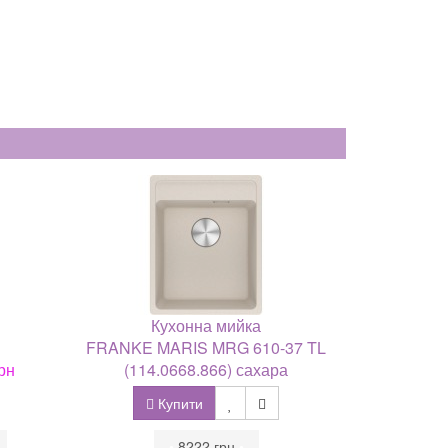
Кухонна мийка
FRANKE MARIS MRG 610-37 TL
рн
(114.0668.866) сахара
Купити
•
8222 грн
•