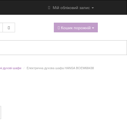
Мій обліковий запис
Кошик порожній
ні духові шафи
Електрична духова шафа HANSA BOEW68438