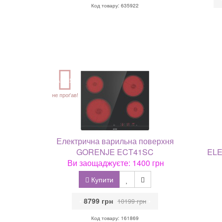
Код товару: 635922
АКЦІЯ
не проґав!
Електрична варильна поверхня
GORENJE ECT41SC
ELE
Ви заощаджуєте: 1400 грн
Купити
•
8799 грн
•
10199 грн
Код товару: 161869