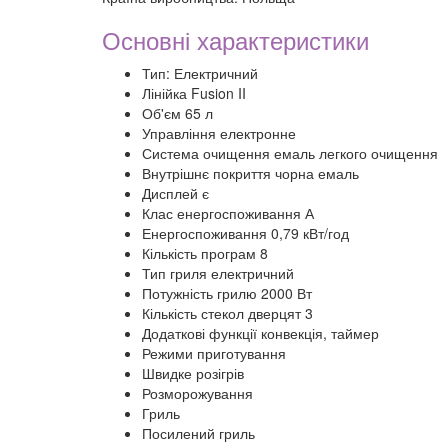
Основні характеристики
Тип: Електричний
Лінійка Fusion II
Об'єм 65 л
Управління електронне
Система очищення емаль легкого очищення
Внутрішнє покриття чорна емаль
Дисплей є
Клас енергоспоживання А
Енергоспоживання 0,79 кВт/год
Кількість програм 8
Тип гриля електричний
Потужність грилю 2000 Вт
Кількість стекол дверцят 3
Додаткові функції конвекція, таймер
Режими приготування
Швидке розігрів
Розморожування
Гриль
Посилений гриль