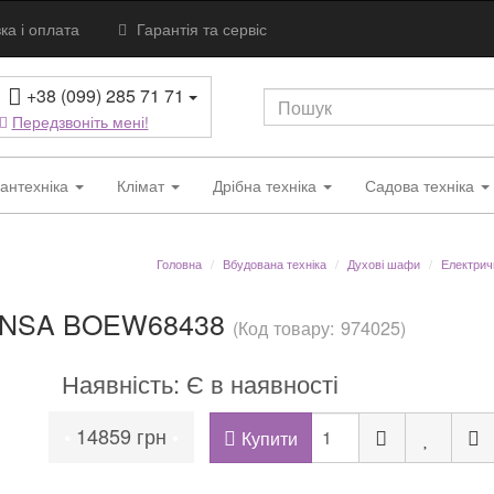
ка і оплата
Гарантія та сервіс
+38 (099) 285 71 71
Передзвоніть мені!
антехніка
Клімат
Дрібна техніка
Садова техніка
Головна
Вбудована техніка
Духові шафи
Електрич
HANSA BOEW68438
(Код товару: 974025)
Наявність: Є в наявності
14859 грн
•
•
Купити