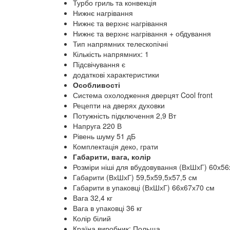
Турбо гриль та конвекція
Нижнє нагрівання
Нижнє та верхнє нагрівання
Нижнє та верхнє нагрівання + обдування
Тип напрямних телескопічні
Кількість напрямних: 1
Підсвічування є
додаткові характеристики
Особливості
Система охолодження дверцят Cool front
Рецепти на дверях духовки
Потужність підключення 2,9 Вт
Напруга 220 В
Рівень шуму 51 дБ
Комплектація деко, грати
Габарити, вага, колір
Розміри ніші для вбудовування (ВхШхГ) 60х56
Габарити (ВхШхГ) 59,5х59,5х57,5 см
Габарити в упаковці (ВхШхГ) 66х67х70 см
Вага 32,4 кг
Вага в упаковці 36 кг
Колір білий
Країна виробник: Польща