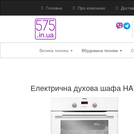
Головна
Про компанію
Достав
Велика техніка
Вбудована техніка
С
Електрична духова шафа 