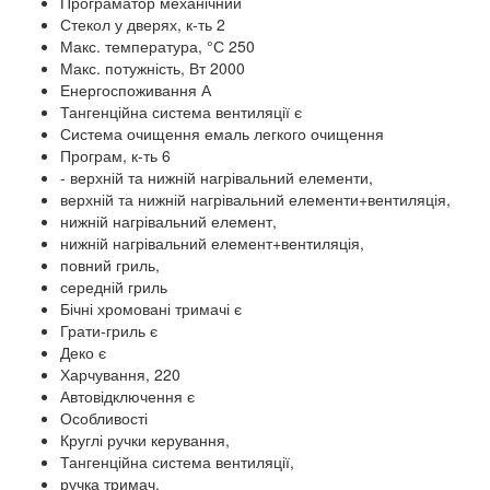
Програматор механічний
Стекол у дверях, к-ть 2
Макс. температура, °С 250
Макс. потужність, Вт 2000
Енергоспоживання А
Тангенційна система вентиляції є
Система очищення емаль легкого очищення
Програм, к-ть 6
- верхній та нижній нагрівальний елементи,
верхній та нижній нагрівальний елементи+вентиляція,
нижній нагрівальний елемент,
нижній нагрівальний елемент+вентиляція,
повний гриль,
середній гриль
Бічні хромовані тримачі є
Грати-гриль є
Деко є
Харчування, 220
Автовідключення є
Особливості
Круглі ручки керування,
Тангенційна система вентиляції,
ручка тримач,