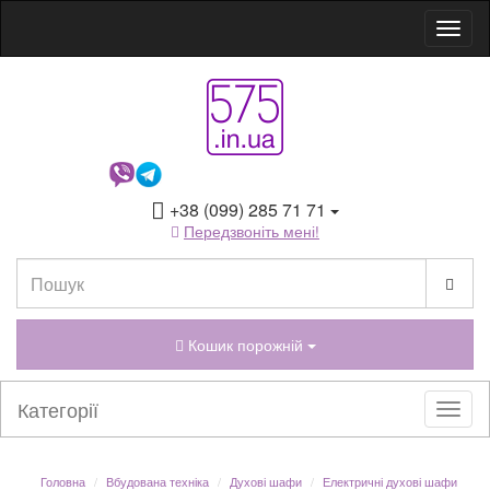
+38 (099) 285 71 71
Передзвоніть мені!
Кошик порожній
Категорії
Головна
Вбудована техніка
Духові шафи
Електричні духові шафи