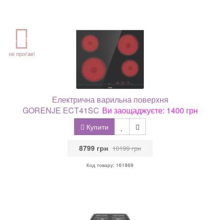
АКЦІЯ
не проґав!
Електрична варильна поверхня
GORENJE ECT41SC
Ви заощаджуєте: 1400 грн
Купити
•
8799 грн
•
10199 грн
Код товару: 161869