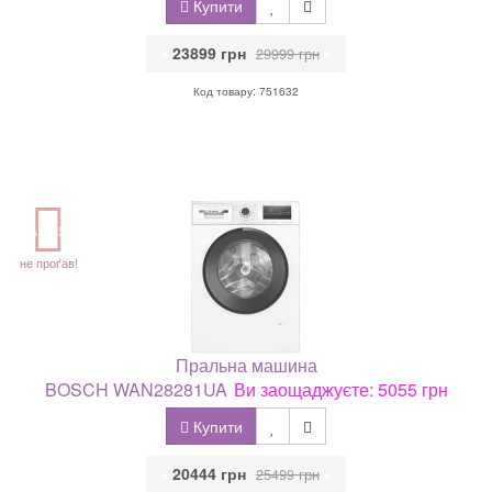
Купити
•
23899 грн
•
29999 грн
Код товару: 751632
АКЦІЯ
не проґав!
Пральна машина
BOSCH WAN28281UA
Ви заощаджуєте: 5055 грн
Купити
•
20444 грн
•
25499 грн