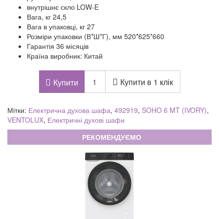
внутрішнє скло LOW-E
Вага, кг 24,5
Вага в упаковці, кг 27
Розміри упаковки (В*Ш*Г), мм 520*625*660
Гарантія 36 місяців
Країна виробник: Китай
Купити в 1 клік
Купити
Мітки:
Електрична духова шафа
,
492919
,
SOHO 6 MT (IVORY)
,
VENTOLUX
,
Електричні духові шафи
РЕКОМЕНДУЄМО