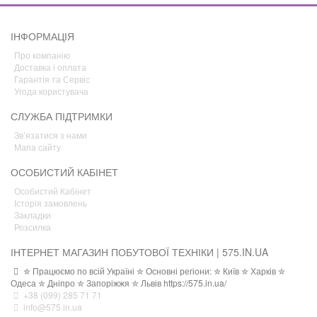
ІНФОРМАЦІЯ
Про компанію
Доставка і оплата
Гарантія та Сервіс
Угода користувача
СЛУЖБА ПІДТРИМКИ
Зв’язатися з нами
Мапа сайту
ОСОБИСТИЙ КАБІНЕТ
Особистий Кабінет
Історія замовлень
Закладки
Розсилка
ІНТЕРНЕТ МАГАЗИН ПОБУТОВОЇ ТЕХНІКИ | 575.IN.UA
✮ Працюємо по всій Україні ✮ Основні регіони: ✮ Київ ✮ Харків ✮
Одеса ✮ Дніпро ✮ Запоріжжя ✮ Львів https://575.in.ua/
+38 (099) 285 71 71
info@575.in.ua